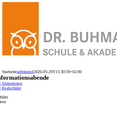
Skip
to
content
Startseite
adminmol
2026-05-29T15:30:59+02:00
nformations­abende
r Abiturienten
r Realschüler
hüler
tern